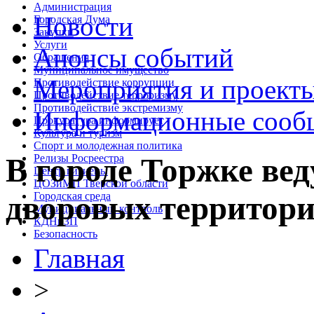
Администрация
Новости
Городская Дума
Закупки
Услуги
Анонсы событий
Обращения
Муниципальное имущество
Мероприятия и проект
Противодействие коррупции
Противодействие терроризму
Противодействие экстремизму
Информационные сооб
Прокуратура информирует
Культура и туризм
Спорт и молодежная политика
Релизы Росреестра
В городе Торжке вед
Центр гигиены
ЦОЗиМП Тверской области
Городская среда
дворовых территор
Муниципальный контроль
КДНиЗП
Безопасность
Главная
>