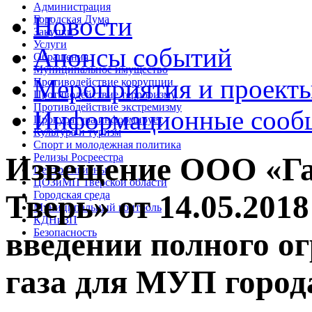
Администрация
Новости
Городская Дума
Закупки
Услуги
Анонсы событий
Обращения
Муниципальное имущество
Мероприятия и проект
Противодействие коррупции
Противодействие терроризму
Противодействие экстремизму
Информационные сооб
Прокуратура информирует
Культура и туризм
Спорт и молодежная политика
Релизы Росреестра
Извещение ООО «Га
Центр гигиены
ЦОЗиМП Тверской области
Городская среда
Тверь» от 14.05.201
Муниципальный контроль
КДНиЗП
Безопасность
введении полного о
газа для МУП город