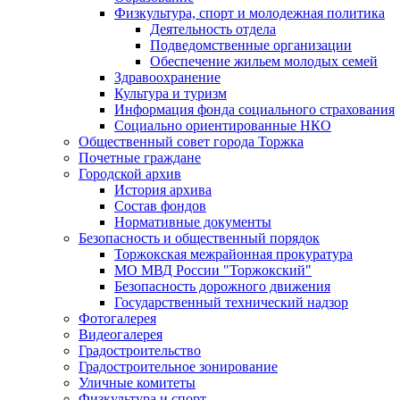
Физкультура, спорт и молодежная политика
Деятельность отдела
Подведомственные организации
Обеспечение жильем молодых семей
Здравоохранение
Культура и туризм
Информация фонда социального страхования
Социально ориентированные НКО
Общественный совет города Торжка
Почетные граждане
Городской архив
История архива
Состав фондов
Нормативные документы
Безопасность и общественный порядок
Торжокская межрайонная прокуратура
МО МВД России "Торжокский"
Безопасность дорожного движения
Государственный технический надзор
Фотогалерея
Видеогалерея
Градостроительство
Градостроительное зонирование
Уличные комитеты
Физкультура и спорт