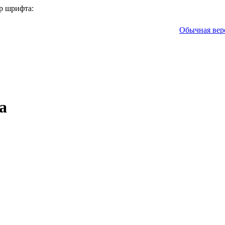
р шрифта:
Обычная вер
а