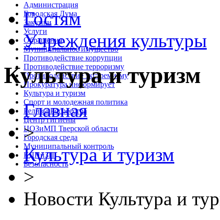
Администрация
Гостям
Городская Дума
Закупки
Услуги
Учреждения культуры
Обращения
Муниципальное имущество
Противодействие коррупции
Противодействие терроризму
Культура и туризм
Противодействие экстремизму
Прокуратура информирует
Культура и туризм
Спорт и молодежная политика
Главная
Релизы Росреестра
Центр гигиены
>
ЦОЗиМП Тверской области
Городская среда
Муниципальный контроль
Культура и туризм
КДНиЗП
Безопасность
>
Новости Культура и ту