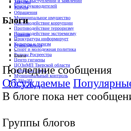
Тексты выступлений и заявлений
Закупки
Блоги руководителей
Услуги
Обращения
Блоги
Муниципальное имущество
Противодействие коррупции
Противодействие терроризму
Противодействие экстремизму
Главная
Прокуратура информирует
>
Культура и туризм
Руководители
Спорт и молодежная политика
>
Релизы Росреестра
Блоги
Центр гигиены
ЦОЗиМП Тверской области
Последние сообщения
Городская среда
Муниципальный контроль
Обсуждаемые
Популярны
КДНиЗП
Безопасность
В блоге пока нет сообщен
Группы блогов