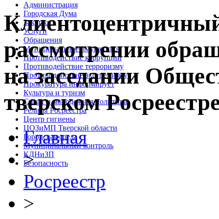
Администрация
Городская Дума
Клиентоцентричный
Закупки
Услуги
Обращения
рассмотрении обращ
Муниципальное имущество
Противодействие коррупции
Противодействие терроризму
на заседании Общес
Противодействие экстремизму
Прокуратура информирует
Культура и туризм
тверском Росреестр
Спорт и молодежная политика
Релизы Росреестра
Центр гигиены
ЦОЗиМП Тверской области
Главная
Городская среда
Муниципальный контроль
>
КДНиЗП
Безопасность
Росреестр
>