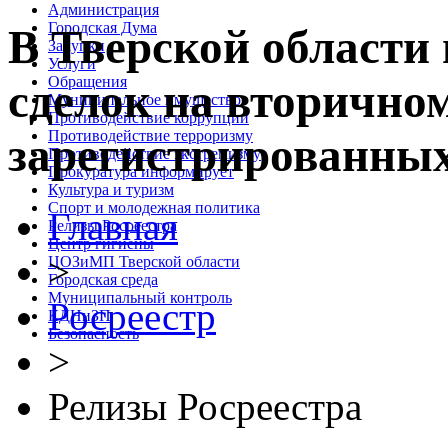
Администрация
Городская Дума
В Тверской области
Закупки
Услуги
Обращения
сделок на вторично
Муниципальное имущество
Противодействие коррупции
Противодействие терроризму
зарегистрированных
Противодействие экстремизму
Прокуратура информирует
Культура и туризм
Спорт и молодежная политика
Главная
Релизы Росреестра
Центр гигиены
>
ЦОЗиМП Тверской области
Городская среда
Муниципальный контроль
Росреестр
КДНиЗП
Безопасность
>
Релизы Росреестра