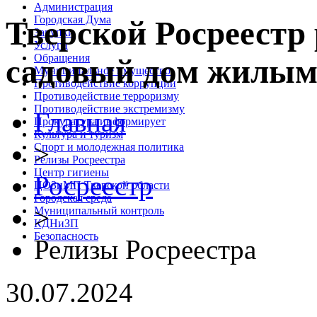
Администрация
Городская Дума
Тверской Росреестр 
Закупки
Услуги
Обращения
садовый дом жилы
Муниципальное имущество
Противодействие коррупции
Противодействие терроризму
Противодействие экстремизму
Главная
Прокуратура информирует
Культура и туризм
>
Спорт и молодежная политика
Релизы Росреестра
Центр гигиены
Росреестр
ЦОЗиМП Тверской области
Городская среда
>
Муниципальный контроль
КДНиЗП
Безопасность
Релизы Росреестра
30.07.2024