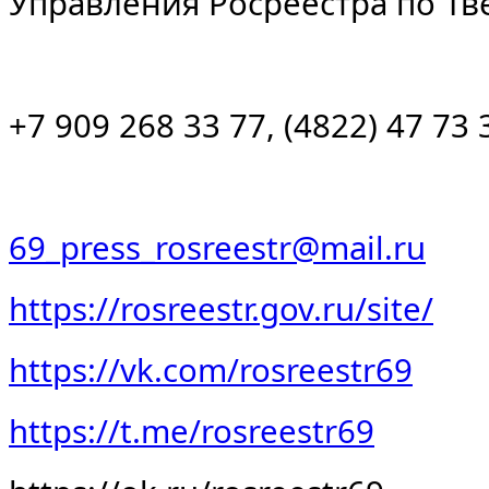
Управления Росреестра по Тв
+7 909 268 33 77, (4822) 47 73 
69_press_rosreestr@mail.ru
https://rosreestr.gov.ru/site/
https
://
vk
.
com
/
rosreestr
69
https://t.me/rosreestr69