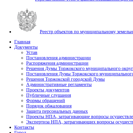
Реестр объектов по муниципальному земель
Главная
Документы
Устав
Постановления администрации
Распоряжения администрации
Решения Думы Торжокского муниципального округ
Постановления Думы Торжокского муниципального
Решения Торжокской городской Думы
Административные регламенты
Проекты документов
Публичные слушания
Формы обращений
Порядок обжалования
Защита персональных данных
Проекты НПА, затрагивающие вопросы осуществле
Экспертиза НПА, затрагивающих вопросы осущест
Контакты
Город