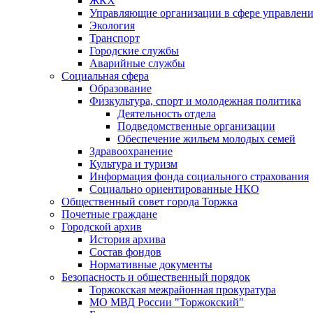
ЖКХ
Управляющие организации в сфере управлен
Экология
Транспорт
Городские службы
Аварийные службы
Социальная сфера
Образование
Физкультура, спорт и молодежная политика
Деятельность отдела
Подведомственные организации
Обеспечение жильем молодых семей
Здравоохранение
Культура и туризм
Информация фонда социального страхования
Социально ориентированные НКО
Общественный совет города Торжка
Почетные граждане
Городской архив
История архива
Состав фондов
Нормативные документы
Безопасность и общественный порядок
Торжокская межрайонная прокуратура
МО МВД России "Торжокский"