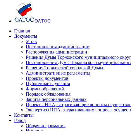
ОАТОС
Главная
Документы
Устав
Постановления администрации
Распоряжения администрации
Решения Думы Торжокского муниципального округ
Постановления Думы Торжокского муниципального
Решения Торжокской городской Думы
Административные регламенты
Проекты документов
Публичные слушания
Формы обращений
Порядок обжалования
Защита персональных данных
Проекты НПА, затрагивающие вопросы осуществле
Экспертиза НПА, затрагивающих вопросы осущест
Контакты
Город
Общая информация
История