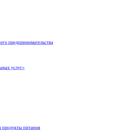
него предпринимательства
ьных услуг»
а продукты питания