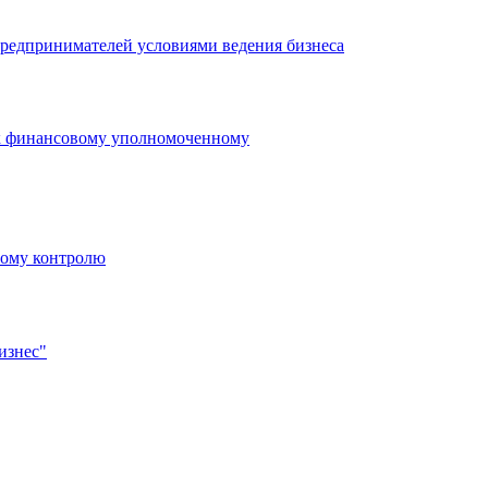
редпринимателей условиями ведения бизнеса
 к финансовому уполномоченному
ному контролю
изнес"