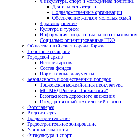
Физкультура, спорт и молодежная политика
Деятельность отдела
Подведомственные организации
Обеспечение жильем молодых семей
Здравоохранение
Культура и туризм
Информация фонда социального страхования
Социально ориентированные НКО
Общественный совет города Торжка
Почетные граждане
Городской архив
История архива
Состав фондов
Нормативные документы
Безопасность и общественный порядок
Торжокская межрайонная прокуратура
МО МВД России "Торжокский"
Безопасность дорожного движения
Государственный технический надзор
Фотогалерея
Видеогалерея
Градостроительство
Градостроительное зонирование
Уличные комитеты
Физкультура и спорт