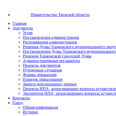
Правительство Тверской области
Главная
Документы
Устав
Постановления администрации
Распоряжения администрации
Решения Думы Торжокского муниципального округ
Постановления Думы Торжокского муниципального
Решения Торжокской городской Думы
Административные регламенты
Проекты документов
Публичные слушания
Формы обращений
Порядок обжалования
Защита персональных данных
Проекты НПА, затрагивающие вопросы осуществле
Экспертиза НПА, затрагивающих вопросы осущест
Контакты
Город
Общая информация
История